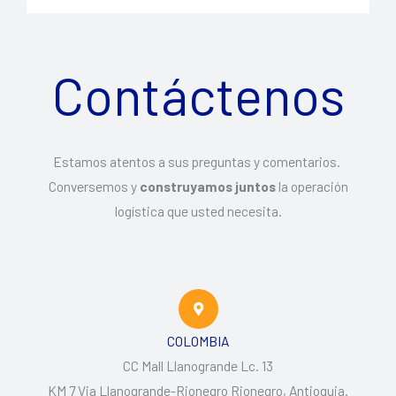
n
M
e
o
e
r
*
n
v
Contáctenos
s
i
a
c
j
i
e
o
Estamos atentos a sus preguntas y comentarios.
*
s
Conversemos y
construyamos juntos
la operación
*
logística que usted necesita.
COLOMBIA
CC Mall Llanogrande Lc. 13
KM 7 Via Llanogrande-Rionegro Rionegro, Antioquia.